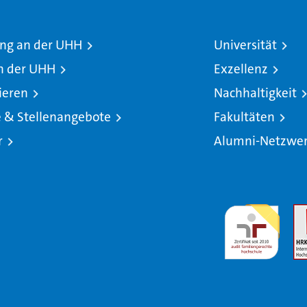
ng an der UHH
Universität
n der UHH
Exzellenz
ieren
Nachhaltigkeit
e & Stellenangebote
Fakultäten
r
Alumni-Netzwe