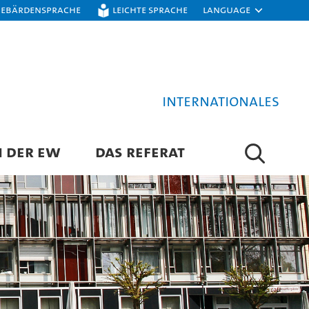
Gebärdensprache
Leichte Sprache
Language
Internationales
N DER EW
DAS REFERAT