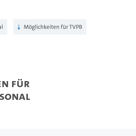
al
Möglichkeiten für TVPB
en für
rsonal