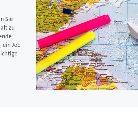
n Sie
alt zu
hende
 ein Job
ichtige