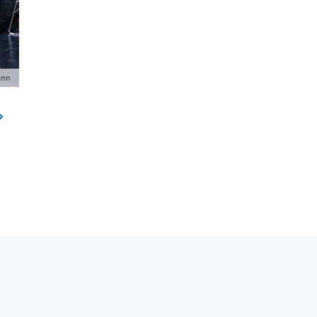
ann
-Austauschs