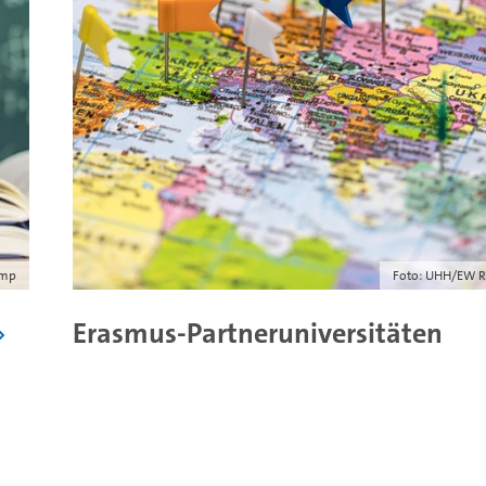
omp
Foto: UHH/EW Re
Erasmus-Partneruniversitäten