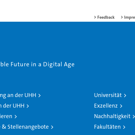
Feedback
Impr
le Future in a Digital Age
ng an der UHH
Universität
n der UHH
Exzellenz
ieren
Nachhaltigkeit
e & Stellenangebote
Fakultäten