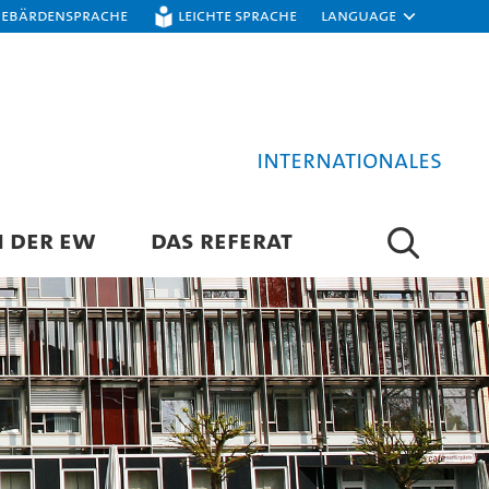
Gebärdensprache
Leichte Sprache
Language
Internationales
N DER EW
DAS REFERAT