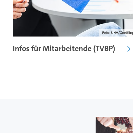
Foto: UHH/Goettlin
Infos für Mitarbeitende (TVBP)
Quickl
Hier finden Si