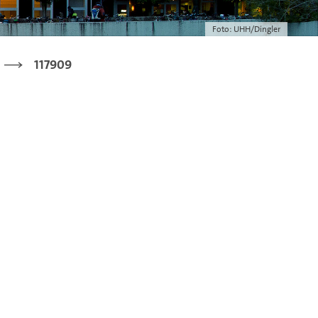
Foto: UHH/Dingler
117909