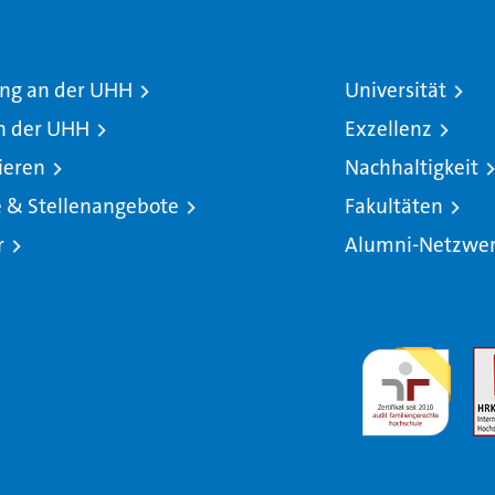
ng an der UHH
Universität
n der UHH
Exzellenz
ieren
Nachhaltigkeit
e & Stellenangebote
Fakultäten
r
Alumni-Netzwe