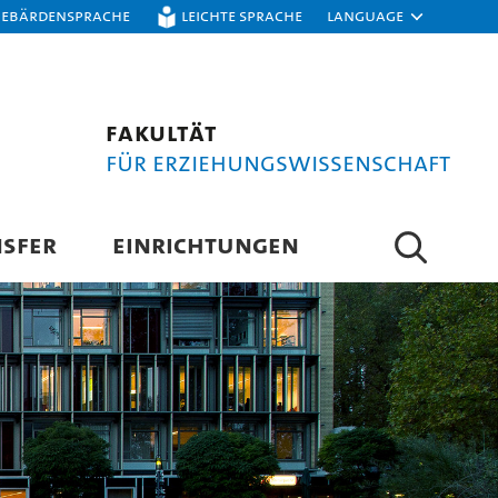
Gebärdensprache
Leichte Sprache
Language
Fakultät
für Erziehungswissenschaft
SFER
EINRICHTUNGEN