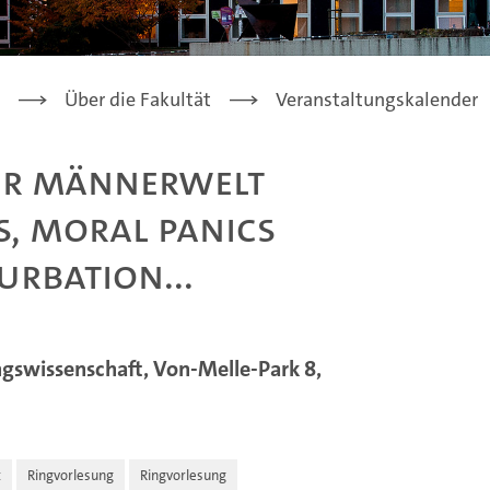
Über die Fakultät
Veranstaltungskalender
ner Männerwelt
s, moral panics
urbation...
ngswissenschaft, Von-Melle-Park 8,
t
Ringvorlesung
Ringvorlesung