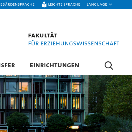
Gebärdensprache
Leichte Sprache
Language
Fakultät
für Erziehungswissenschaft
SFER
EINRICHTUNGEN