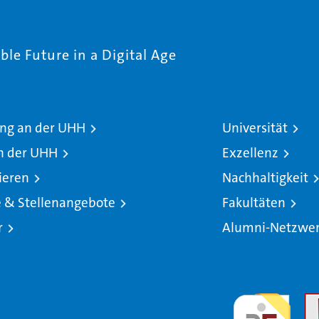
le Future in a Digital Age
ng an der UHH
Universität
n der UHH
Exzellenz
ieren
Nachhaltigkeit
e & Stellenangebote
Fakultäten
r
Alumni-Netzwe