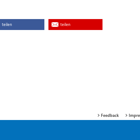
teilen
teilen
Feedback
Impr