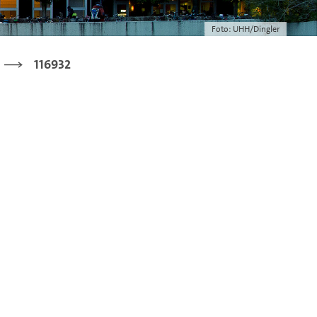
Foto: UHH/Dingler
116932