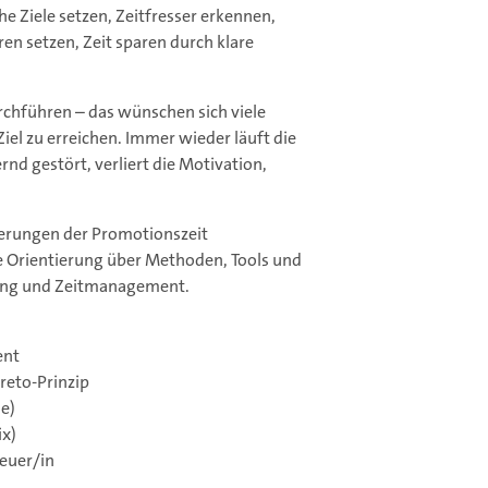
e Ziele setzen, Zeitfresser erkennen,
ren setzen, Zeit sparen durch klare
rchführen – das wünschen sich viele
Ziel zu erreichen. Immer wieder läuft die
nd gestört, verliert die Motivation,
rderungen der Promotionszeit
e Orientierung über Methoden, Tools und
anung und Zeitmanagement.
ent
reto-Prinzip
de)
ix)
euer/in